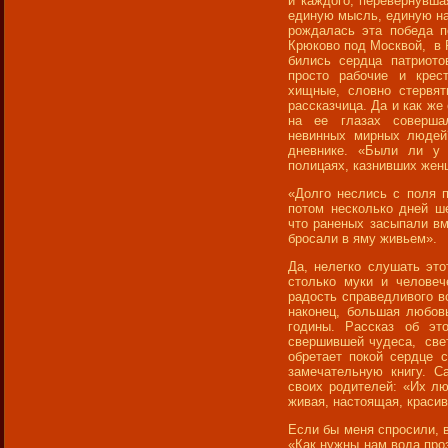
и каждого, перевернувш
единую мысль, единую на
рождалась эта победа п
Крюково под Москвой, в Р
бились сердца патриот
просто рабочие и крес
хищные, словно стервят
рассказчица. Да и как же
на ее глазах соверша
невинных мирных людей
дневнике. «Были ли у 
полицаях, казнивших же
«Долго неслись с поля 
потом несколько дней ш
что раненых засыпали вм
бросали в яму живьем».
Да, нелегко слушать это
столько муки и человеч
радость справедливого во
наконец, большая любов
годины. Рассказ об эт
свершившей чудеса, свете
обретает покой сердце 
замечательную книгу. С
своих родителей: «Их л
живая, настоящая, красив
Если бы меня спросили, в
«Как нужны нам вода про