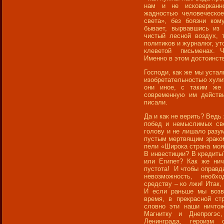
нам и не исковерканн
жадностью человеческо
света», без боязни ком
бывает, вырвавшись из 
чистый лесной воздух, 
политиков и журналюг, ут
клеветой письменах. Ч
Именно в этом достоинств
Господи, как же мы устали
изобретательностью хули
они иное, с таким же 
современную им действи
писали.
Да и как не верить? Ведь
побед и немыслимых све
голову и не лишало разум
пустым мертвящим зраком
пели «Широка страна моя
В инвестиции? В кредит
или Египет? Как же нич
пустота! И чтобы оправда
невозможность, необхо
средству – ко лжи! Итак,
И если раньше мы возв
время, в прекрасной ст
словно эти наши ничто
Магнитку и Днепрогэс
Ленинграда, героизм 