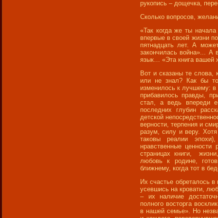
рукопись – дощечка, пер
Сколько вопросов, желан
«Так когда же ты начала
впервые в своей жизни п
пятнадцать лет. А може
закончилась война»... А 
язык… «Эта книга вашей ж
Вот и сказаны те слова, 
или не знал? Как бы то
изменилось к лучшему: в 
прибавилось правды, пр
стал, а ведь впереди 
последних глубин расс
детской непосредственнос
верности, терпения и сми
разум, силу и веру. Хотя
таковы реалии эпохи)
нравственные ценности 
страницах книги, жизни
любовь к родине, гото
ближнему, когда тот в бед
Их счастье обреталось в 
усевшись на кровати, люб
– их наличие достаточ
полного восторга воскли
в нашей семье». Но незв