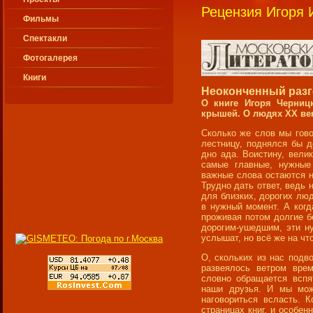
Рецензия Игоря 
Фильмы
Спектакли
Фотогалерея
Книги
Неоконченный раз
О книге Игоря Черниц
крышей.
О людях XX ве
Сколько же слов мы гово
лестницу, поднялся бы 
дно ада. Воистину, вели
самые главные, нужные
важные слова остаются 
Трудно дать ответ, ведь 
для близких, дорогих люд
в нужный момент. А ког
проживая потом долгие 
дорогим-ушедшим, эти н
услышат, но всё же на чт
О, скольких из нас подв
развеялось ветром вре
словно обращается вспя
наши друзья. И мы мож
наговориться всласть. 
страницах книг, и особен