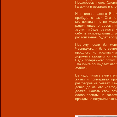
Прохоровом поле. Словн
Гагарина и изорвать в к
Нет, слава нашего Вели
пребудет с нами. Она не 
кто призван, но не жела
радея лишь о своем-ли
звучит, и будет звучать!
себя в исповедальных р
растоптанная, будет воск
Поэтому, если бы мен
Черницкого, я бы ответил
прошлого, но гордиться и
дорожить каждым их сло
Ведь потерянного потом
Эта книга побуждает нас
лучше».
Ее надо читать внимател
жизни и примеривая про
разговоров не бывает. Как
донес до нашего «сегод
должен начать свой раз
слово правды не заглох
вражды не погубили окон