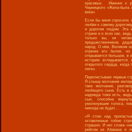
красивых. Именно к ра
Черницкого «Жила-была
века».
Если бы меня спросили, о
любви к самому дорогому 
и дорогим людям. Эта 
стране и о всех нас, ведь
только вы, их читаю
предшественников, дед
народ. О нём, Великом на
отрезке его бытия, но
открывается большое, в о
историю вглядывается, 
открытого сердца, когда 
легко.
Перелистываю первые стр
Я слышу молчание матери,
таки молчание, разгов
любящего сына. Есть в е
надежда тоже есть, ведь
сын, способна вернут
умолкнувшие голоса, по
никогда не будет…
«Я стою над пропастью
оставленные тобою стро
страшно. И нет слова «ни
рейсом из Абакана я л