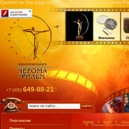
Content on this page requires a newer version of Adobe Fla
649-88-21
+7 (495)
Персоналии
Главная
Книги
«Жила
Рецензия Игоря Изборцев
Проекты