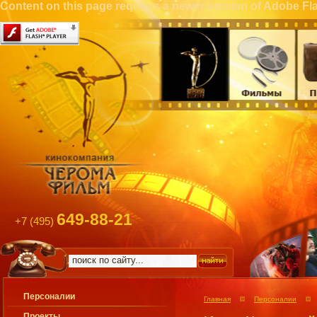
Content on this page requires a newer version of Adobe Fla
649-88-21
+7 (495)
Персоналии
Главная
Персоналии
Проекты