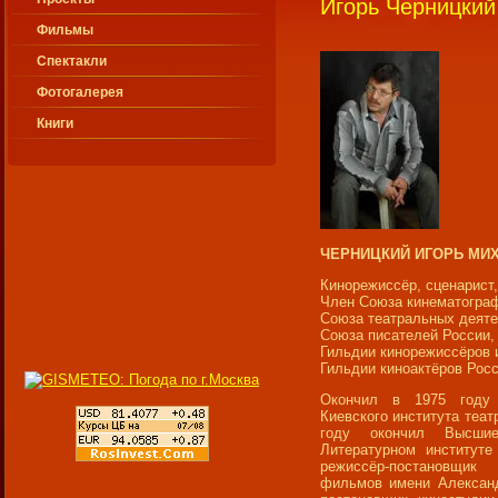
Игорь Черницкий
Фильмы
Спектакли
Фотогалерея
Книги
ЧЕРНИЦКИЙ ИГОРЬ МИ
Кинорежиссёр, сценарист,
Член Союза кинематогра
Союза театральных деяте
Союза писателей России,
Гильдии кинорежиссёров 
Гильдии киноактёров Росс
Окончил в 1975 году 
Киевского института теат
году окончил Высши
Литературном институте
режиссёр-постановщик
фильмов имени Александ