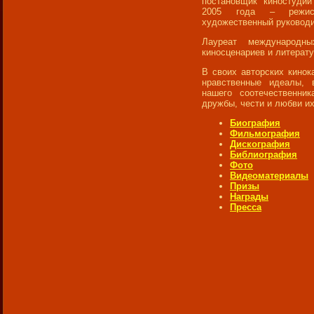
постановщик киностуди
2005 года – режиссё
художественный руково
Лауреат международны
киносценариев и литерат
В своих авторских кинок
нравственные идеалы, 
нашего соотечественни
дружбы, чести и любви и
Биография
Фильмография
Дискография
Библиография
Фото
Видеоматериалы
Призы
Награды
Пресса